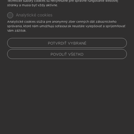
Technické súbory cookies sú nevyhnutné pre správne fungovanie webovej
stránky a musia byť vždy aktívne.
Analytické cookies
Analytické cookies slúžia pre anonymný zber cenných dát zákazníckeho
správania, ktoré nám umožňujú sofasoul.sk neustále vylepšovať a spríjemňovať
Vám zážitok.